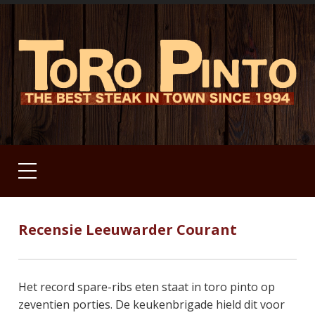
Recensie Leeuwarder Courant
Het record spare-ribs eten staat in toro pinto op
zeventien porties. De keukenbrigade hield dit voor