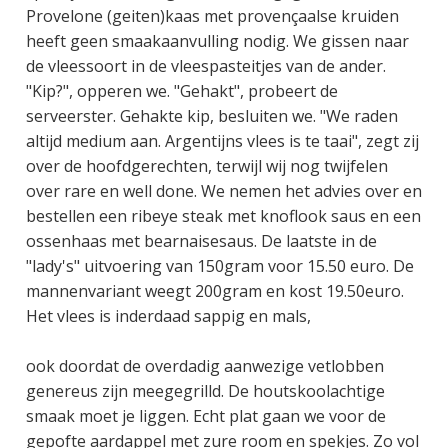
Provelone (geiten)kaas met provençaalse kruiden
heeft geen smaakaanvulling nodig. We gissen naar
de vleessoort in de vleespasteitjes van de ander.
"Kip?", opperen we. "Gehakt", probeert de
serveerster. Gehakte kip, besluiten we. "We raden
altijd medium aan. Argentijns vlees is te taai", zegt zij
over de hoofdgerechten, terwijl wij nog twijfelen
over rare en well done. We nemen het advies over en
bestellen een ribeye steak met knoflook saus en een
ossenhaas met bearnaisesaus. De laatste in de
"lady's" uitvoering van 150gram voor 15.50 euro. De
mannenvariant weegt 200gram en kost 19.50euro.
Het vlees is inderdaad sappig en mals,
ook doordat de overdadig aanwezige vetlobben
genereus zijn meegegrilld. De houtskoolachtige
smaak moet je liggen. Echt plat gaan we voor de
gepofte aardappel met zure room en spekjes. Zo vol